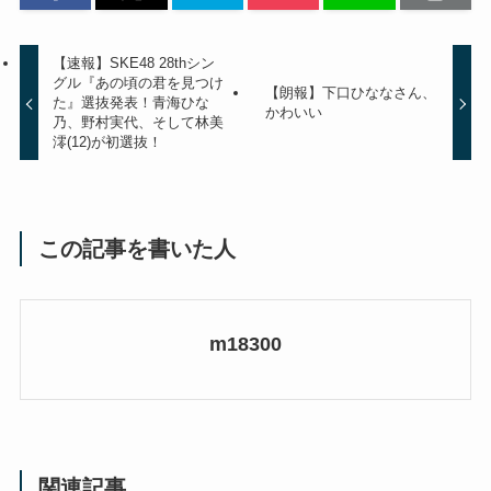
【速報】SKE48 28thシン
グル『あの頃の君を見つけ
【朗報】下口ひななさん、
た』選抜発表！青海ひな
かわいい
乃、野村実代、そして林美
澪(12)が初選抜！
この記事を書いた人
m18300
関連記事