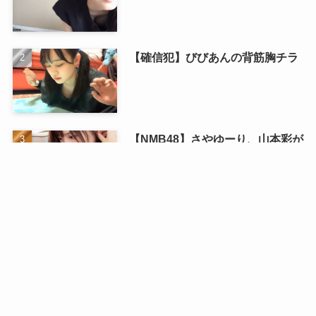
【確信犯】びびあんの背筋胸チラ
【NMB48】さやゆーり、山本彩が
攻めで太田夢莉が受けだった【百
合歓喜】
【NGT48】川越紗彩のえちえちメ
イキング第2弾ｷﾀ━━━(ﾟ
∀ﾟ)━━━!!!
【AKB48】下尾みうちゃんがエッ