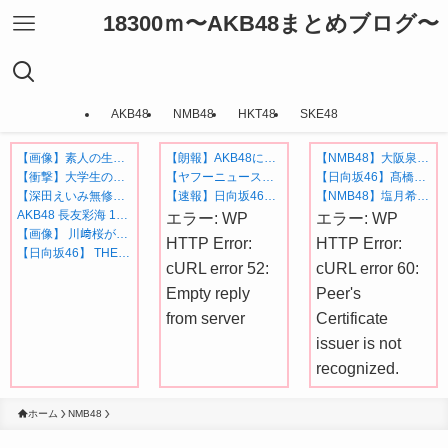
18300ｍ〜AKB48まとめブログ〜
AKB48
NMB48
HKT48
SKE48
【画像】素人の生々しいおっぱいがコチラ！
【朗報】AKB48にまたしても新たなコラボ案件がくる模様！
【NMB48】大阪泉州夏祭り2026「SBI MUSIC CIRCUS OSAKA」出演時間、出演メンバー変更のお知らせ
【衝撃】大学生の男女が混浴した結果ｗｗｗｗｗｗ
【ヤフーニュース】AKB48、新曲MVが800万回突破で破竹の勢い「いい波が来ている」新公演に夢の東京ドームへの想い込める！！！
【日向坂46】髙橋未来虹さん、外番組で負け属性を発揮してしまう…
【深田えいみ無修正エロ画像１６１枚】ま○こに中出しした流出アイドルSP【永久保存版】
【速報】日向坂46、CANDYTUNEと直接対決にwwwwwwwwww
【NMB48】塩月希依音が本日放送「渋谷凪咲と雨やどりラジオ」に出演
AKB48 長友彩海 1st写真集「予定外の瞳」
エラー: WP
エラー: WP
【画像】 川﨑桜がミニスカートで美脚を披露！【さくたん】【乃木坂46】
HTTP Error:
HTTP Error:
【日向坂46】 THE 鬼タイジ、おひさま阿鼻叫喚の展開に・・・【金村美玖・髙橋未来虹】
cURL error 52:
cURL error 60:
Empty reply
Peer's
from server
Certificate
issuer is not
recognized.
ホーム
NMB48