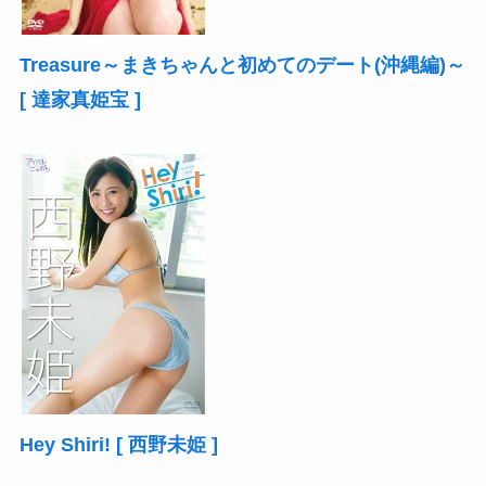
Treasure～まきちゃんと初めてのデート(沖縄編)～
[ 達家真姫宝 ]
Hey Shiri! [ 西野未姫 ]