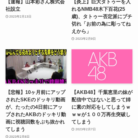
【速報】山本彩さん株式会
【炎上】巨大タトゥーを入
社設立
れるNMB48木下百花(25
歳)、タトゥー否定派にブチ
2023年2月13日
切れ「お前の為に彫ってね
えから」
2023年2月9日
【悲報】10ヶ月前にアップ
【AKB48】千葉恵里の妹が
されたSKEのドッキリ動画
配信中ではないと思って姉
が、たったの4日前にアッ
に素の対応をしてしまうｗ
プされたAKBのドッキリ動
ｗｗが１００万再生突破し
画に視聴回数をぶち抜かれ
てしまう
てしまう
2023年2月7日
2023年2月8日