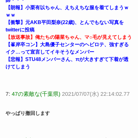
師・・・
【朗報】小栗有以ちゃん、えちえちな服を着てしまうｗ
ｗｗ
【衝撃】元AKB平田梨奈(22歳)、とんでもない写真を
twitterに投稿
【放送事故】俺たちの陽菜ちゃん、マ○毛が見えてしまう
【峯岸卒コン】大島優子センターのヘビロテ、強すぎる
イク…って宣言してイキそうなメンバー
【悲報】STU48メンバーさん、πが大きすぎて下着が透
けてしまう
7:
47の素敵な(千葉県)
2021/07/07(水) 22:14:02.77
やっぱり撤回します